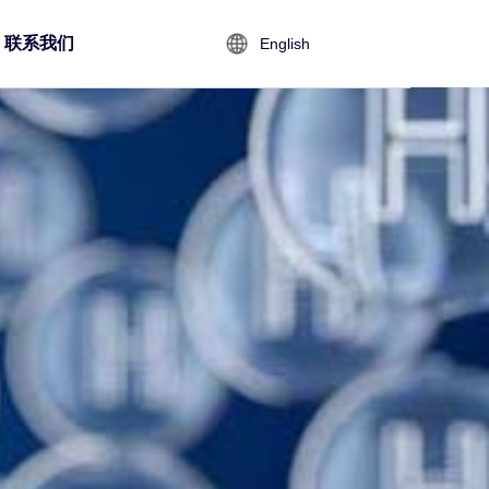
联系我们
English
合作伙伴
磁力泵
电磁阀
泵阀头条
联系我们
美标阀门
离心泵