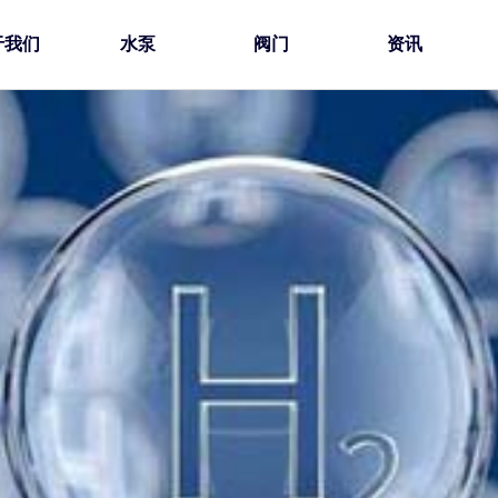
于我们
水泵
阀门
资讯
锦
企业新闻
荣誉证书
化工泵
减压阀
技术创新